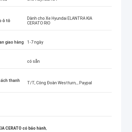
Dành cho Xe Hyundai ELANTRA KIA
o ô tô
CERATO RIO
ian giao hàng
1-7 ngày
có sẵn
sách thanh
T/T, Công Đoàn Westturn, , Paypal
KIA CERATO có bảo hành
,