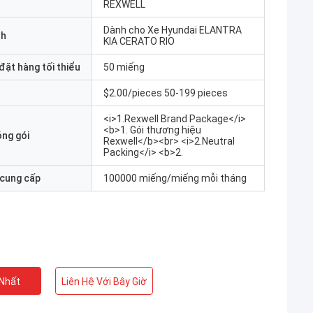
REXWELL
Dành cho Xe Hyundai ELANTRA
nh
KIA CERATO RIO
đặt hàng tối thiểu
50 miếng
$2.00/pieces 50-199 pieces
<i>1.Rexwell Brand Package</i>
<b>1. Gói thương hiệu
óng gói
Rexwell</b><br> <i>2.Neutral
Packing</i> <b>2.
 cung cấp
100000 miếng/miếng mỗi tháng
 Nhất
Liên Hệ Với Bây Giờ