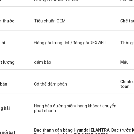
h thước
Tiêu chuẩn OEM
Chế tạ
 bì
Đóng gói trung tính/đóng gói REXWELL
Thời g
t lượng
đảm bảo
Mẫu
Chính 
 bán
Có thể đàm phán
toán
Hàng hóa đường biển/ hàng không/ chuyển
g hải
phát nhanh
Bạc thanh cân bằng Hyundai ELANTRA
,
Bạc trước 
 nổi bật