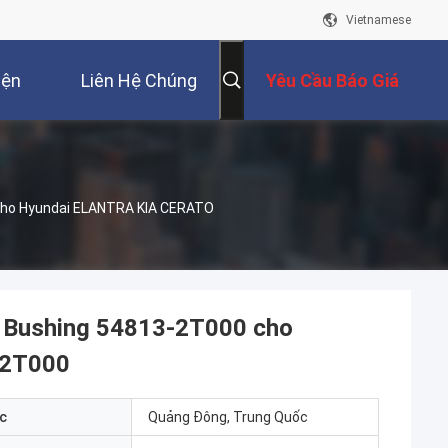
Vietnamese
iện
Liên Hệ Chúng
Yêu Cầu Báo Giá
Tôi
Cho Hyundai ELANTRA KIA CERATO
nh Bushing 54813-2T000 cho
32T000
c
Quảng Đông, Trung Quốc