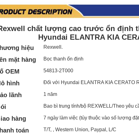
Rexwell chất lượng cao trước ổn định 
Hyundai ELANTRA KIA CER
hương hiệu
Rexwell.
ên mặt hàng
Bọc thanh ổn định
ố OEM
54813-2T000
ô hình
Đối với Hyundai ELANTRA KIA CERATO 
ảo lãnh
1 năm
ói
Bao bì trung tính/bộ REXWELL/Theo yêu c
iao hàng
7 ngày làm việc (tùy thuộc vào số lượng đặ
hanh toán
T/T, , Western Union, Paypal, L/C