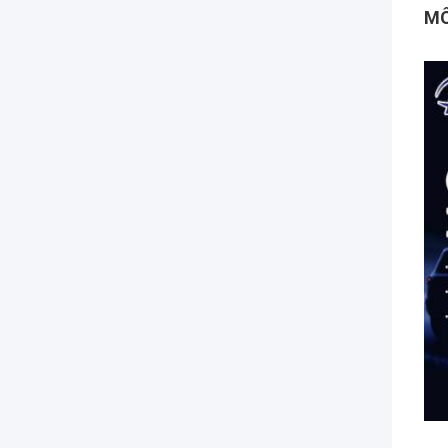
MÔ
Mô