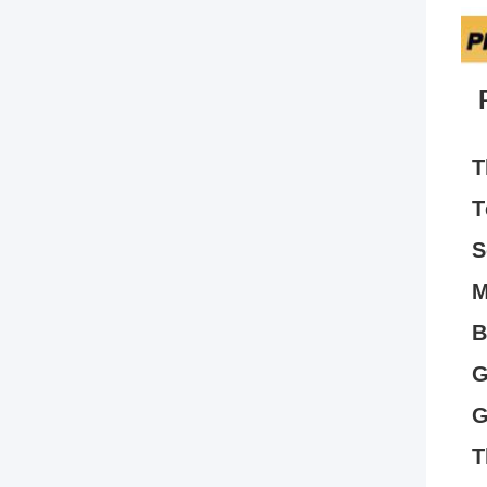
T
T
S
M
B
G
G
T