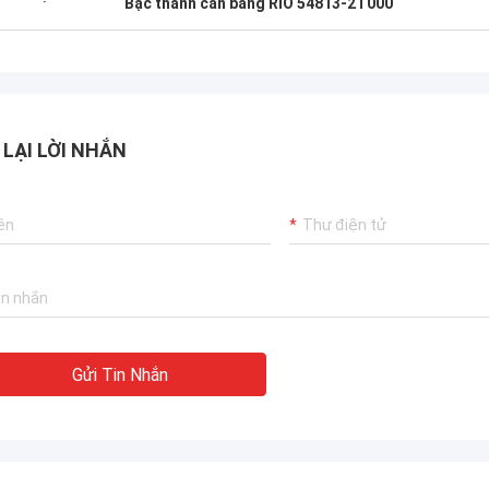
Bạc thanh cân bằng RIO 54813-2T000
 LẠI LỜI NHẮN
Gửi Tin Nhắn