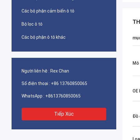
Các bộ phận cảm biến ô tô
TH
Bộ lọc ô tô
Các bộ phận ô tô khác
mục
Mô 
Người liên hệ :
Rex Chan
Số điện thoại :
+86 13760850065
OE
WhatsApp :
+8613760850065
Tiếp Xúc
Đồ 
Loạ