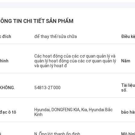
ÔNG TIN CHI TIẾT SẢN PHẨM
 đích
để thay thế/sửa chữa
Điều ki
Các hoạt động của các cơ quan quản lý và
hình
quản lý hoạt động của các cơ quan quản lý
Năm
và quản lý hoạt đ
Tài liệ
 KHÔNG.
54813-2T000
số.
Hyundai, DONGFENG KIA, Kia, Hyundai Bắc
đạc ô tô
bảo hà
Kinh
i
N, Ống lót thanh ổn định
Mô hìn