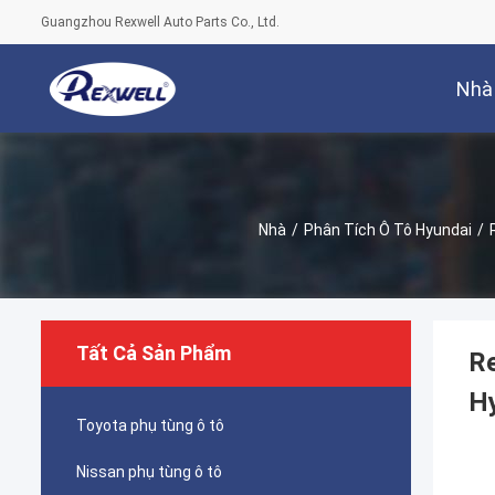
Guangzhou Rexwell Auto Parts Co., Ltd.
Nhà
Nhà
/
Phân Tích Ô Tô Hyundai
/
Tất Cả Sản Phẩm
Re
H
Toyota phụ tùng ô tô
Nissan phụ tùng ô tô