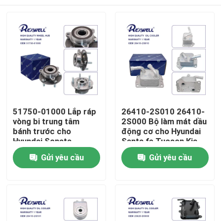
51750-01000 Lắp ráp
26410-2S010 26410-
vòng bi trung tâm
2S000 Bộ làm mát dầu
bánh trước cho
động cơ cho Hyundai
Hyundai Sonata
Santa fe Tucson Kia
Elantra Kia Soul
Sorento
Nhà
Gửi yêu cầu
Gửi yêu cầu
Sản phẩm
Video