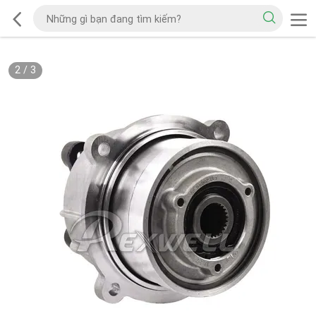
2
/
3