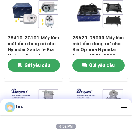
Về chúng tôi
Chuyến tham quan nhà máy
26410-2G101 Máy làm
25620-D5000 Máy làm
mát dầu động cơ cho
mát dầu động cơ cho
Hyundai Santa fe Kia
Kia Optima Hyundai
Kiểm soát chất lượng
Optima Sorento
Sonata 2016-2020
Gửi yêu cầu
Gửi yêu cầu
Liên hệ với chúng tôi
Tin tức
Tina
các trường hợp
6:52 PM
Yêu cầu Đặt giá