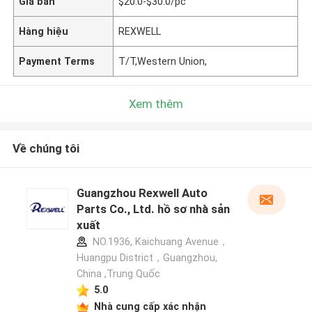
Giá bán
$20.0-$30.0/pc
Hàng hiệu
REXWELL
Payment Terms
T/T,Western Union,
Xem thêm
Về chúng tôi
Guangzhou Rexwell Auto
Parts Co., Ltd. hồ sơ nhà sản
xuất
NO.1936, Kaichuang Avenue，
Huangpu District，Guangzhou,
China ,Trung Quốc
5.0
Nhà cung cấp xác nhận