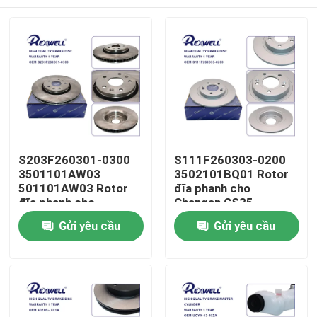
S203F260301-0300
S111F260303-0200
3501101AW03
3502101BQ01 Rotor
501101AW03 Rotor
đĩa phanh cho
đĩa phanh cho
Changan CS35
Changan CS55
Nhà
Gửi yêu cầu
Gửi yêu cầu
Sản phẩm
Video