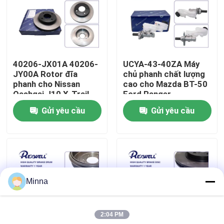
Về chúng tôi
Chuyến tham quan nhà máy
40206-JX01A 40206-
UCYA-43-40ZA Máy
JY00A Rotor đĩa
chủ phanh chất lượng
phanh cho Nissan
cao cho Mazda BT-50
Kiểm soát chất lượng
Qashqai J10 X-Trail
Ford Ranger
T31 Juke
Gửi yêu cầu
Gửi yêu cầu
Liên hệ với chúng tôi
Tin tức
Minna
các trường hợp
2:04 PM
Yêu cầu Đặt giá