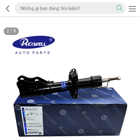
2
/
9