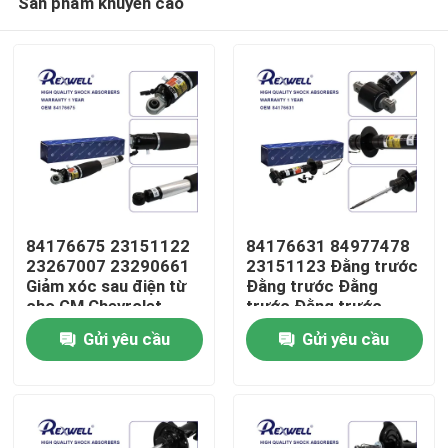
Sản phẩm khuyến cáo
84176675 23151122
84176631 84977478
23267007 23290661
23151123 Đằng trước
Giảm xóc sau điện từ
Đằng trước Đằng
cho GM Chevrolet
trước Đằng trước
Nhà
Escalade Suburban
Đằng trước Đằng
Gửi yêu cầu
Gửi yêu cầu
Tahoe Yukon GMC
trước Đằng trước
Chevy
Đằng trước Đằng
Sản phẩm
trước Đằng trước
Đằng trước Đằng
trước Đằng trước
Video
Đằng trước Đằng