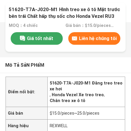
51620-T7A-J020-M1 Hình treo xe ô tô Mặt trước
bên trái Chất hấp thụ sốc cho Honda Vezel RU3
MOQ：4 chiếc
Giá bán：$15.0/pieces~25.0/pieces
Giá tốt nhất
Liên hệ chúng tôi
Mô Tả SảN PHẩM
51620-T7A-J020-M1 Đằng treo treo
xe hơi
Điểm nổi bật:
,
Honda Vezel Xe treo treo
,
Chân treo xe ô tô
Giá bán
$15.0/pieces~25.0/pieces
Hàng hiệu
REXWELL