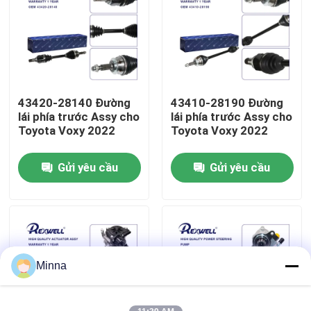
Về chúng tôi
Chuyến tham quan nhà máy
43420-28140 Đường
43410-28190 Đường
lái phía trước Assy cho
lái phía trước Assy cho
Kiểm soát chất lượng
Toyota Voxy 2022
Toyota Voxy 2022
Gửi yêu cầu
Gửi yêu cầu
Liên hệ với chúng tôi
Tin tức
các trường hợp
Minna
Yêu cầu Đặt giá