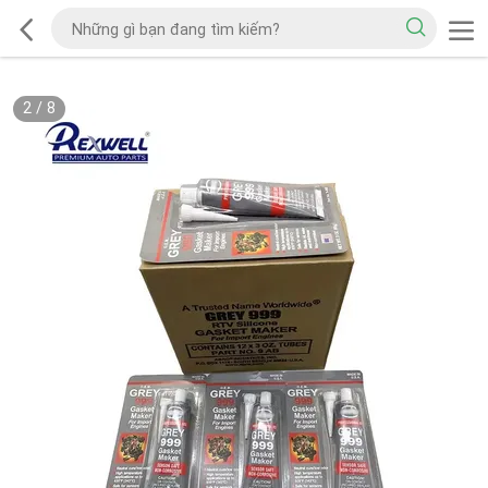
2
/
8