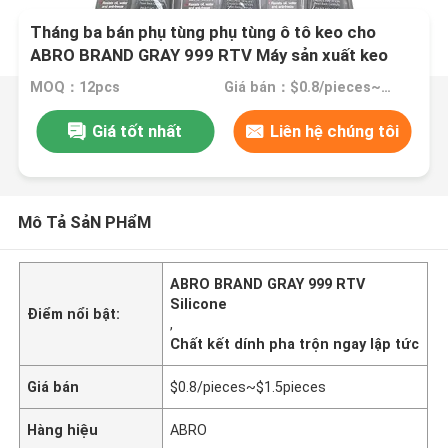
Tháng ba bán phụ tùng phụ tùng ô tô keo cho
ABRO BRAND GRAY 999 RTV Máy sản xuất keo
ngay lập tức silicone Sealant Adhesive Sensor
MOQ：12pcs
Giá bán：$0.8/pieces~$1.5pieces
Safe Car
Giá tốt nhất
Liên hệ chúng tôi
Mô Tả SảN PHẩM
ABRO BRAND GRAY 999 RTV
Silicone
Điểm nổi bật:
,
Chất kết dính pha trộn ngay lập tức
Giá bán
$0.8/pieces~$1.5pieces
Hàng hiệu
ABRO