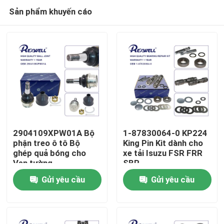
Sản phẩm khuyến cáo
2904109XPW01A Bộ
1-87830064-0 KP224
phận treo ô tô Bộ
King Pin Kit dành cho
ghép quả bóng cho
xe tải Isuzu FSR FRR
Nhà
Vạn tường
SBR
Gửi yêu cầu
Gửi yêu cầu
Sản phẩm
Video