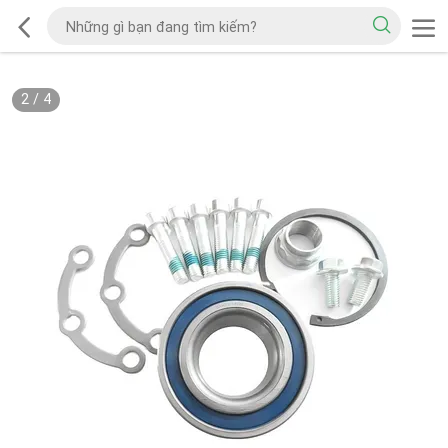
2
/
4