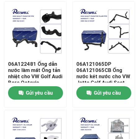
06A122481 Ống dẫn
06A121065DP
nước làm mát Ống tản
06A121065CB Ống
nhiệt cho VW Golf Audi
nước két nước cho VW
Bora Octavia
Jetta Golf Audi Seat
Skoda
Gửi yêu cầu
Gửi yêu cầu
Nhà
Sản phẩm
Video