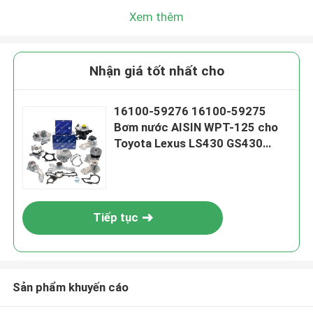
Xem thêm
Nhận giá tốt nhất cho
16100-59276 16100-59275
Bơm nước AISIN WPT-125 cho
Toyota Lexus LS430 GS430
LX470 Land Cruiser UZJ200
VDJ200 GRJ200
Tiếp tục
Sản phẩm khuyến cáo