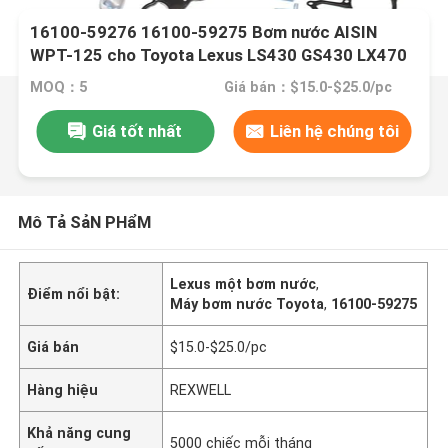
16100-59276 16100-59275 Bơm nước AISIN
WPT-125 cho Toyota Lexus LS430 GS430 LX470
Land Cruiser UZJ200 VDJ200 GRJ200
MOQ：5
Giá bán：$15.0-$25.0/pc
Giá tốt nhất
Liên hệ chúng tôi
Mô Tả SảN PHẩM
Lexus một bơm nước
,
Điểm nổi bật:
Máy bơm nước Toyota
,
16100-59275
Giá bán
$15.0-$25.0/pc
Hàng hiệu
REXWELL
Khả năng cung
5000 chiếc mỗi tháng