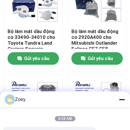
Về chúng tôi
Bộ làm mát dầu động
Bộ làm mát dầu động
Chuyến tham quan nhà máy
cơ 33490-34010 cho
cơ 2920A400 cho
Toyota Tundra Land
Mitsubishi Outlander
Cruiser Sequoia
Eclipse GF7 GF8
Kiểm soát chất lượng
2012-2016
Gửi yêu cầu
Gửi yêu cầu
Liên hệ với chúng tôi
Tin tức
Zoey
các trường hợp
9:19 AM
Yêu cầu Đặt giá