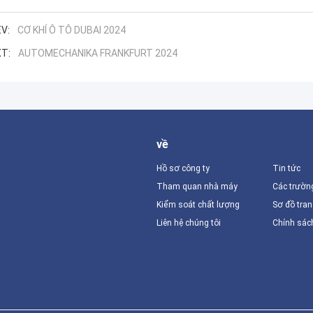
V:
CƠ KHÍ Ô TÔ DUBAI 2024
T:
AUTOMECHANIKA FRANKFURT 2024
về
Hồ sơ công ty
Tin tức
Tham quan nhà máy
Các trườn
Kiểm soát chất lượng
Sơ đồ tra
Liên hệ chúng tôi
Chính sác