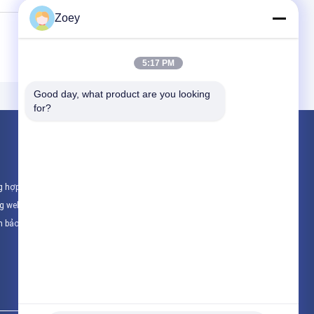
Zoey
5:17 PM
Good day, what product are you looking 
for?
Sản phẩm
Toyota phụ tùng ô tô
g hợp
Nissan phụ tùng ô tô
ng web
Phân tích ô tô Hyundai
h bảo mật
Tất cả danh mục