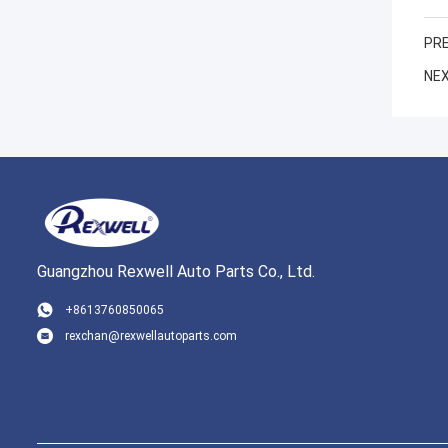
PRE
NEX
Guangzhou Rexwell Auto Parts Co., Ltd.
+8613760850065
rexchan@rexwellautoparts.com