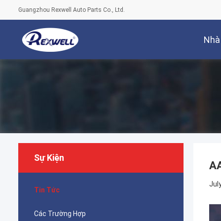
Guangzhou Rexwell Auto Parts Co., Ltd.
Nhà
Sự Kiện
A
Jul
Tin Tức
Các Trường Hợp