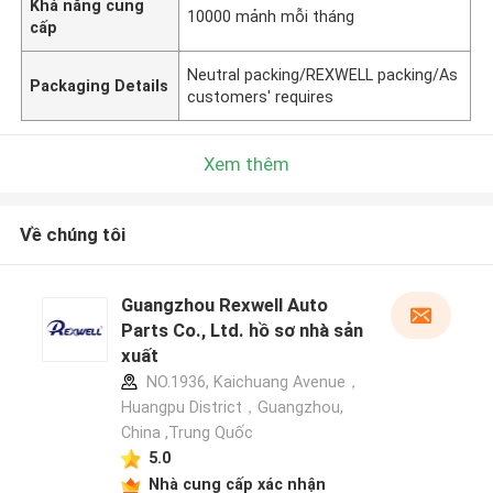
Khả năng cung
10000 mảnh mỗi tháng
cấp
Neutral packing/REXWELL packing/As
Packaging Details
customers' requires
Xem thêm
Về chúng tôi
Guangzhou Rexwell Auto
Parts Co., Ltd. hồ sơ nhà sản
xuất
NO.1936, Kaichuang Avenue，
Huangpu District，Guangzhou,
China ,Trung Quốc
5.0
Nhà cung cấp xác nhận