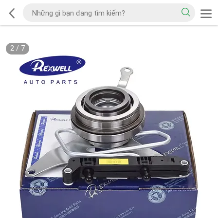
2
/
7