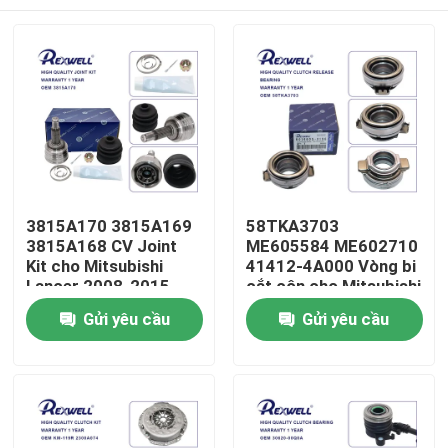
3815A170 3815A169
58TKA3703
3815A168 CV Joint
ME605584 ME602710
Kit cho Mitsubishi
41412-4A000 Vòng bi
Lancer 2008-2015
cắt côn cho Mitsubishi
Canter Pajero
Nhà
Gửi yêu cầu
Gửi yêu cầu
Sản phẩm
Video