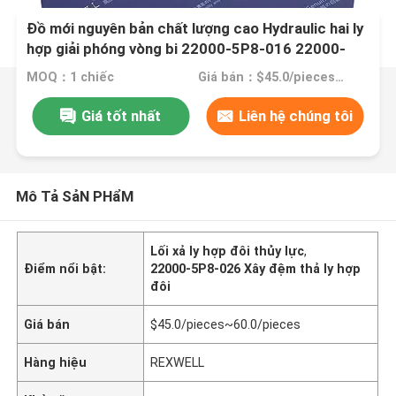
Đồ mới nguyên bản chất lượng cao Hydraulic hai ly
hợp giải phóng vòng bi 22000-5P8-016 22000-
5P8-026 22000-5P8-036 cho Honda Vezel Clutch
MOQ：1 chiếc
Giá bán：$45.0/pieces~60.0/pieces
Kit 220005P8036
Giá tốt nhất
Liên hệ chúng tôi
Mô Tả SảN PHẩM
Lối xả ly hợp đôi thủy lực
,
Điểm nổi bật:
22000-5P8-026 Xây đệm thả ly hợp
đôi
Giá bán
$45.0/pieces~60.0/pieces
Hàng hiệu
REXWELL